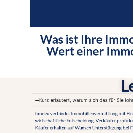
Was ist Ihre Immo
Nadine
Wert einer Immob
Eckhoff
Immobilienspezialistin
L
0176 - 31 26
45 41
Kurz erläutert, warum sich das für Sie lohn
fimdeu verbindet Immobilienvermittlung mit Fin
wirtschaftliche Entscheidung. Verkäufer profiti
Käufer erhalten auf Wunsch Unterstützung bei F